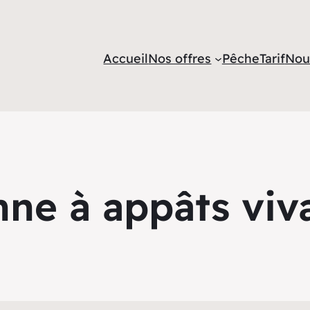
Accueil
Nos offres
Pêche
Tarif
Nou
ne à appâts viv