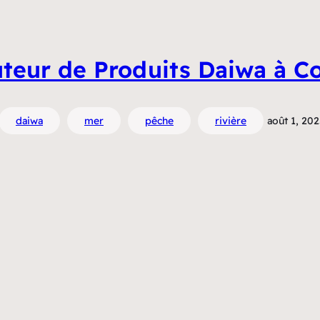
uteur de Produits Daiwa à C
daiwa
mer
pêche
rivière
août 1, 20