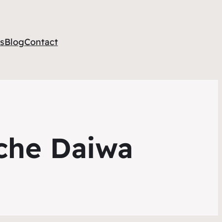
s
Blog
Contact
êche Daiwa