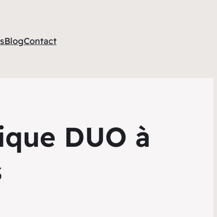
s
Blog
Contact
tique DUO à
s