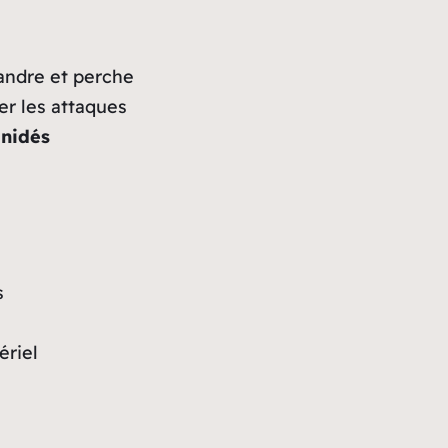
sandre et perche
er les attaques
onidés
s
ériel